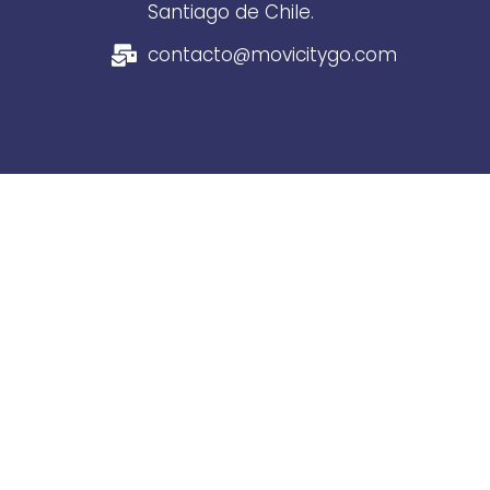
Santiago de Chile.
contacto@movicitygo.com